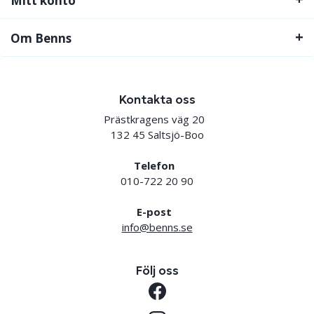
Mitt konto
Om Benns
Kontakta oss
Prästkragens väg 20
132 45 Saltsjö-Boo
Telefon
010-722 20 90
E-post
info@benns.se
Följ oss