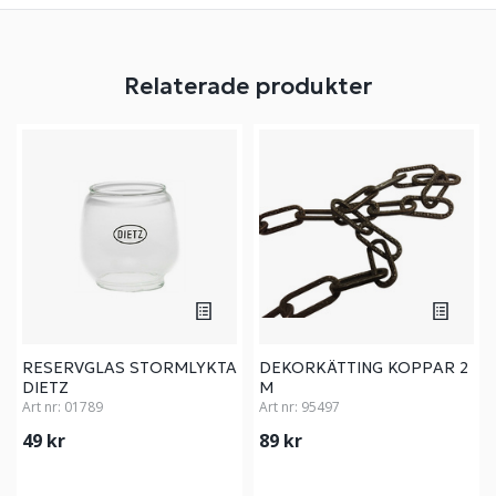
Relaterade produkter
RESERVGLAS STORMLYKTA
DEKORKÄTTING KOPPAR 2
DIETZ
M
Art nr:
01789
Art nr:
95497
49 kr
89 kr