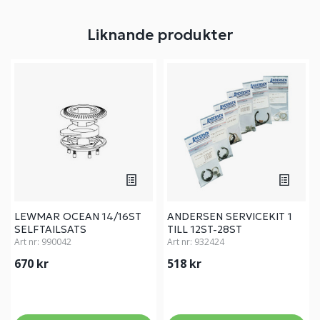
Liknande produkter
LEWMAR OCEAN 14/16ST
ANDERSEN SERVICEKIT 1
SELFTAILSATS
TILL 12ST-28ST
Art nr:
990042
Art nr:
932424
670 kr
518 kr