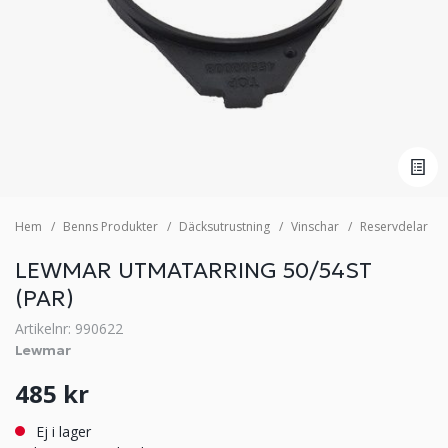
Hem
Benns Produkter
Däcksutrustning
Vinschar
Reservdelar
LEWMAR UTMATARRING 50/54ST
(PAR)
Artikelnr: 990622
Lewmar
485 kr
Ej i lager