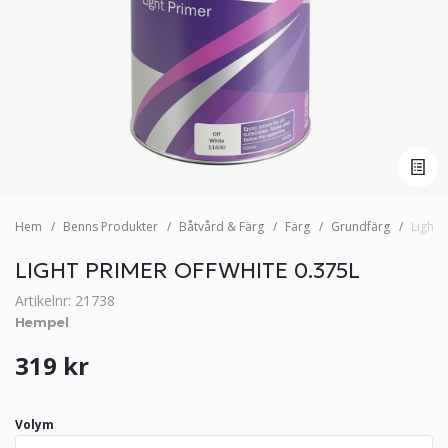
Hem
Benns Produkter
Båtvård & Färg
Färg
Grundfärg
Light 
LIGHT PRIMER OFFWHITE 0.375L
Artikelnr: 21738
Hempel
319 kr
Volym