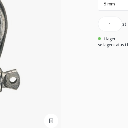
st
i lager
se lagerstatus i 