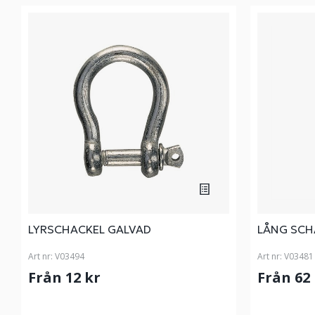
LYRSCHACKEL GALVAD
LÅNG SCH
Art nr:
V03494
Art nr:
V03481
Från 12 kr
Från 62