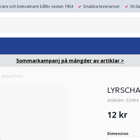
krare och bekvämare båtliv sedan 1954
Snabba leveranser
30 da
Sommarkampanj på mängder av artiklar >
l galvad 5mm
LYRSCHA
Artikelnr: 03494
12 kr
Dimension