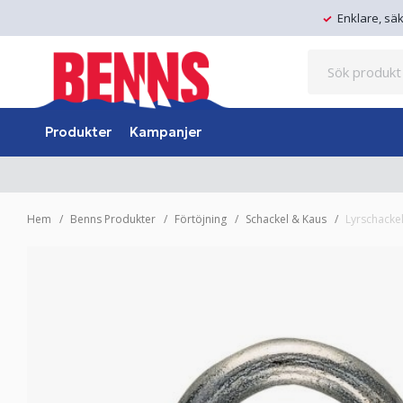
Enklare, sä
Produkter
Kampanjer
Hem
Benns Produkter
Förtöjning
Schackel & Kaus
Lyrschacke