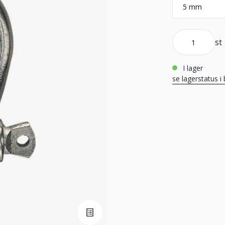
st
i lager
se lagerstatus i 