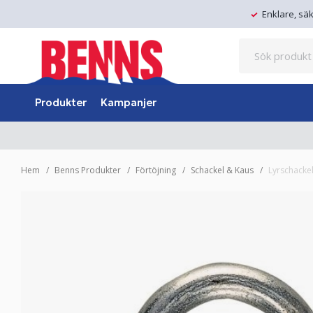
Enklare, sä
Produkter
Kampanjer
Hem
Benns Produkter
Förtöjning
Schackel & Kaus
Lyrschacke