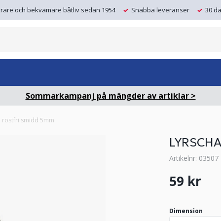
krare och bekvämare båtliv sedan 1954
Snabba leveranser
30 da
Sommarkampanj på mängder av artiklar >
l rostfri smidd 5mm
LYRSCHA
Artikelnr: 03507
59 kr
Dimension