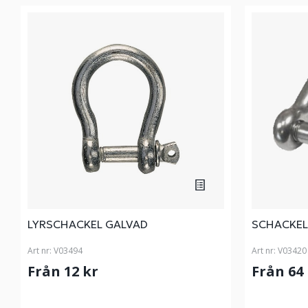
LYRSCHACKEL GALVAD
SCHACKEL
Art nr:
V03494
Art nr:
V03420
Från 12 kr
Från 64