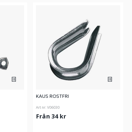
KAUS ROSTFRI
Art nr:
V06030
Från 34 kr