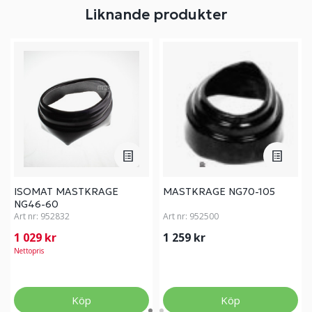
Liknande produkter
ISOMAT MASTKRAGE
MASTKRAGE NG70-105
NG46-60
Art nr:
952832
Art nr:
952500
1 029 kr
1 259 kr
Nettopris
Köp
Köp