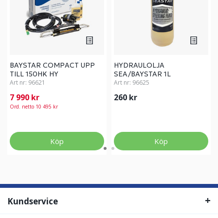
BAYSTAR COMPACT UPP
HYDRAULOLJA
TILL 150HK HY
SEA/BAYSTAR 1L
Art nr:
96621
Art nr:
96625
7 990 kr
260 kr
Ord. netto 10 495 kr
Köp
Köp
Kundservice