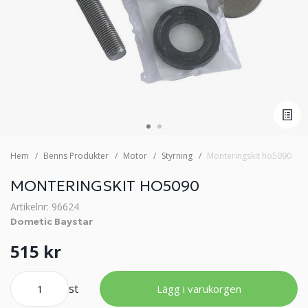
Hem
Benns Produkter
Motor
Styrning
Monteringskit ho5090
MONTERINGSKIT HO5090
Artikelnr: 96624
Dometic Baystar
515 kr
st
Lägg i varukorgen