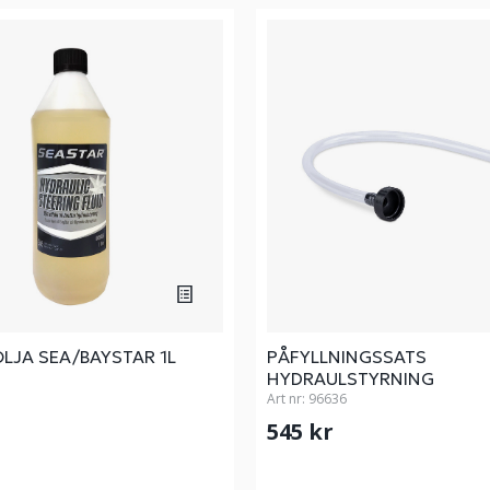
LJA SEA/BAYSTAR 1L
PÅFYLLNINGSSATS
HYDRAULSTYRNING
Art nr:
96636
545 kr