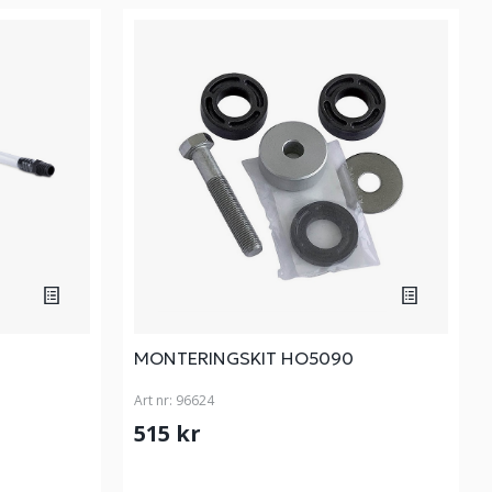
MONTERINGSKIT HO5090
Art nr:
96624
515 kr