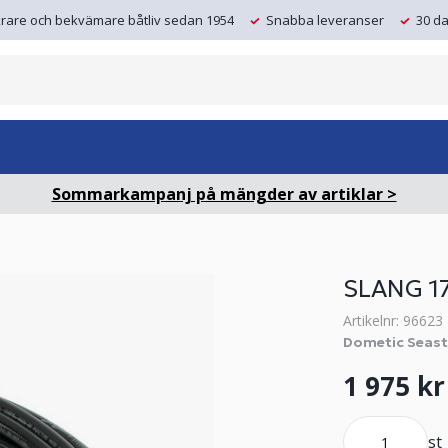
krare och bekvämare båtliv sedan 1954
Snabba leveranser
30 da
Sommarkampanj på mängder av artiklar >
SLANG 17
Artikelnr: 96623
Dometic Seast
1 975 kr
st