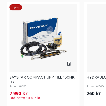
-24%
BAYSTAR COMPACT UPP TILL 150HK
HYDRAULO
HY
Art nr:
96621
Art nr:
96625
7 990 kr
260 kr
Ord. netto 10 495 kr