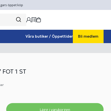
gars öppet köp
Våra butiker / Öppettider
Bli medlem
 FOT 1 ST
ar
Lägg i varukorgen