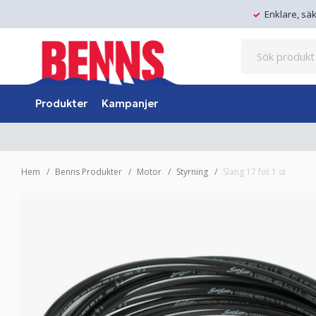
Enklare, sä
Produkter
Kampanjer
Hem
Benns Produkter
Motor
Styrning
Slang 17 fot 1 st