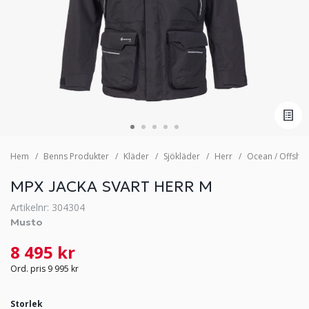
Hem
Benns Produkter
Kläder
Sjökläder
Herr
Ocean / Offsho
MPX JACKA SVART HERR M
Artikelnr: 304304
Musto
8 495 kr
Ord. pris 9 995 kr
Storlek