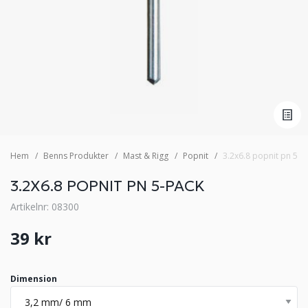
Hem
Benns Produkter
Mast & Rigg
Popnit
3.2x6.8 popnit pn 5-p
3.2X6.8 POPNIT PN 5-PACK
Artikelnr: 08300
39 kr
Dimension