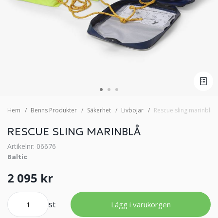
Hem
Benns Produkter
Säkerhet
Livbojar
Rescue sling marinblå
RESCUE SLING MARINBLÅ
Artikelnr: 06676
Baltic
2 095 kr
st
Lägg i varukorgen