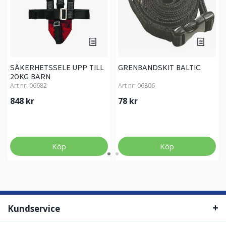
SÄKERHETSSELE UPP TILL
GRENBANDSKIT BALTIC
20KG BARN
Art nr:
06682
Art nr:
06806
848 kr
78 kr
Köp
Köp
Kundservice