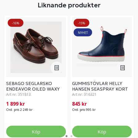
Liknande produkter
-16%
-15%
NYHET
SEBAGO SEGLARSKO
GUMMISTÖVLAR HELLY
ENDEAVOR OILED WAXY
HANSEN SEASPRAY KORT
43
Art nr:
351813
STL 38/7F
Art nr:
316321
1 899 kr
845 kr
Ord. pris 2 249 kr
Ord. pris 995 kr
Köp
Köp