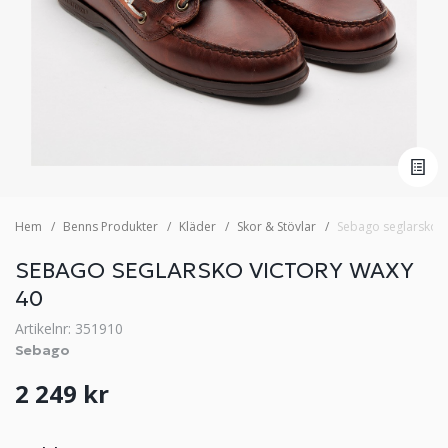
Hem
Benns Produkter
Kläder
Skor & Stövlar
Sebago seglarsko v
SEBAGO SEGLARSKO VICTORY WAXY
40
Artikelnr: 351910
Sebago
2 249 kr