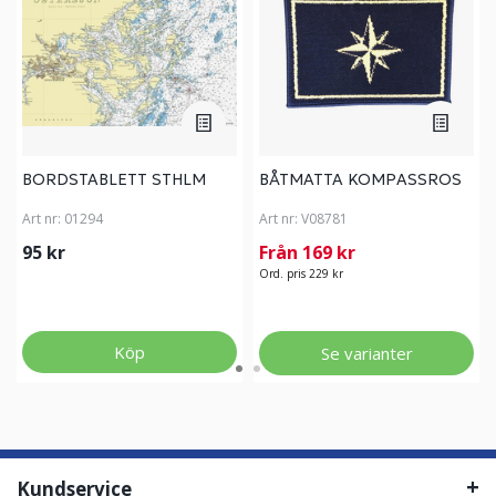
BORDSTABLETT STHLM
BÅTMATTA KOMPASSROS
Art nr:
01294
Art nr:
V08781
95 kr
Från 169 kr
Ord. pris 229 kr
Köp
Se varianter
Kundservice