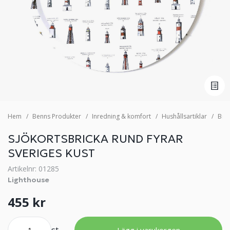
Hem
Benns Produkter
Inredning & komfort
Hushållsartiklar
Bric
SJÖKORTSBRICKA RUND FYRAR
SVERIGES KUST
Artikelnr: 01285
Lighthouse
455 kr