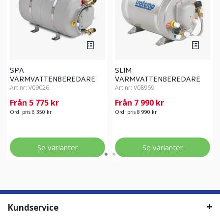
SPA
SLIM
VARMVATTENBEREDARE
VARMVATTENBEREDARE
ISOTEMP
Art nr:
V09026
ISOTEMP
Art nr:
V08969
Från 5 775 kr
Från 7 990 kr
Ord. pris 6 350 kr
Ord. pris 8 990 kr
Se varianter
Se varianter
Kundservice