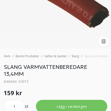
Hem
Benns Produkter
Vatten & Sanitet
Slang
Slang varmvatten
SLANG VARMVATTENBEREDARE
13,4MM
Artikelnr: 04315
159 kr
st
Lägg i varukorgen