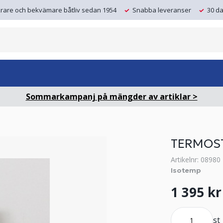
krare och bekvämare båtliv sedan 1954
Snabba leveranser
30 da
Sommarkampanj på mängder av artiklar >
TERMOS
Artikelnr: 08980
Isotemp
1 395 kr
st