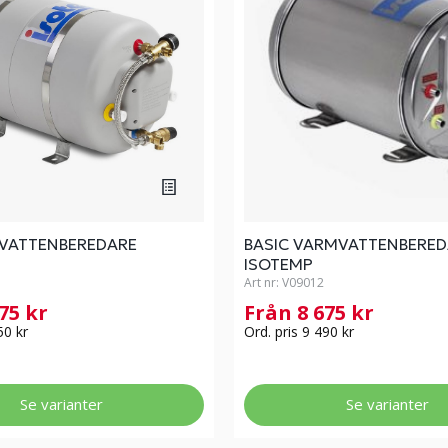
VATTENBEREDARE
BASIC VARMVATTENBERED
ISOTEMP
Art nr:
V09012
775 kr
Från 8 675 kr
50 kr
Ord. pris 9 490 kr
Se varianter
Se varianter