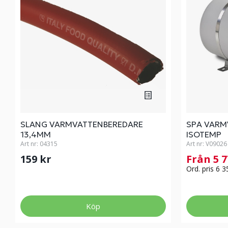
SLANG VARMVATTENBEREDARE
SPA VARM
13,4MM
ISOTEMP
Art nr:
04315
Art nr:
V09026
159 kr
Från 5 
Ord. pris 6 3
Köp