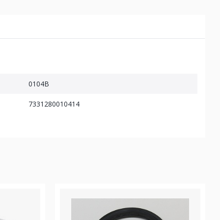
0104B
7331280010414