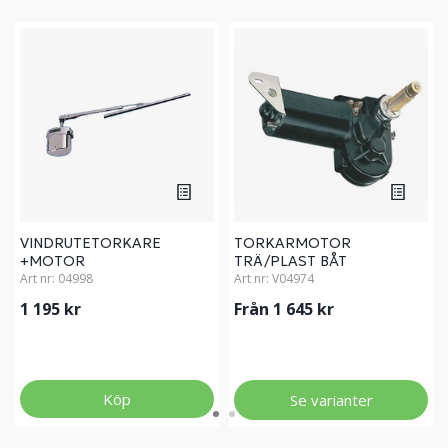
VINDRUTETORKARE
TORKARMOTOR
+MOTOR
TRÄ/PLAST BÅT
Art nr:
04998
Art nr:
V04974
1 195 kr
Från 1 645 kr
Köp
Se varianter