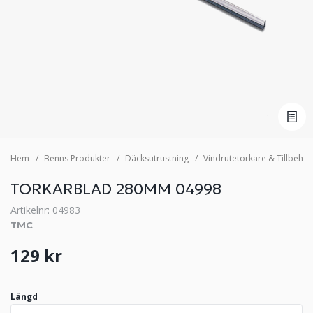
Hem
Benns Produkter
Däcksutrustning
Vindrutetorkare & Tillbehör
TORKARBLAD 280MM 04998
Artikelnr: 04983
TMC
129 kr
Längd