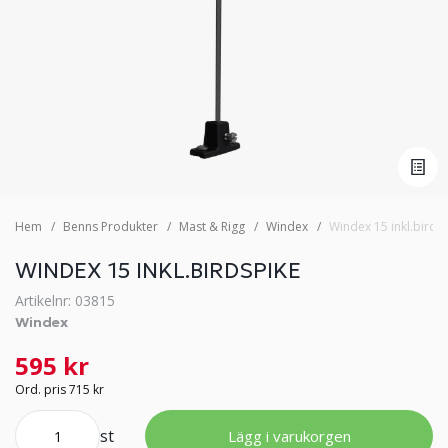
Hem
Benns Produkter
Mast & Rigg
Windex
Windex 15 inkl.birds
WINDEX 15 INKL.BIRDSPIKE
Artikelnr: 03815
Windex
595 kr
Ord. pris 715 kr
st
Lägg i varukorgen