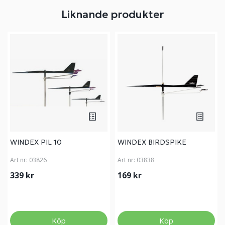
Liknande produkter
WINDEX PIL 10
WINDEX BIRDSPIKE
Art nr:
03826
Art nr:
03838
339 kr
169 kr
Köp
Köp