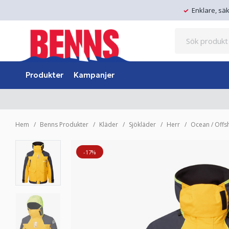
Enklare, sä
Produkter
Kampanjer
Hem
Benns Produkter
Kläder
Sjökläder
Herr
Ocean / Offs
-17%