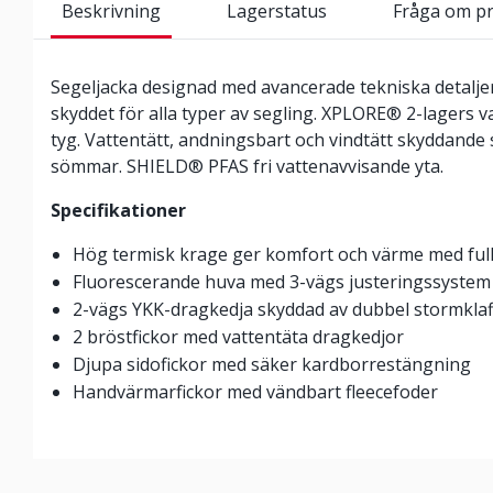
Beskrivning
Lagerstatus
Fråga om p
Segeljacka designad med avancerade tekniska detaljer 
skyddet för alla typer av segling. XPLORE® 2-lagers 
tyg. Vattentätt, andningsbart och vindtätt skyddande 
sömmar. SHIELD® PFAS fri vattenavvisande yta.
Specifikationer
Hög termisk krage ger komfort och värme med fullt
Fluorescerande huva med 3-vägs justeringssyste
2-vägs YKK-dragkedja skyddad av dubbel stormklaf
2 bröstfickor med vattentäta dragkedjor
Djupa sidofickor med säker kardborrestängning
Handvärmarfickor med vändbart fleecefoder