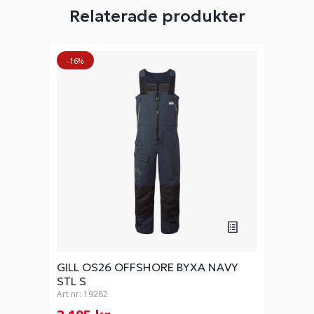
Relaterade produkter
-16%
GILL OS26 OFFSHORE BYXA NAVY
STL S
Art nr:
19282