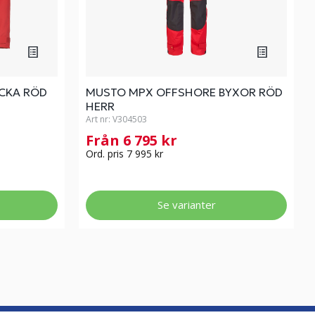
CKA RÖD
MUSTO MPX OFFSHORE BYXOR RÖD
HERR
Art nr:
V304503
Från 6 795 kr
Ord. pris 7 995 kr
Se varianter