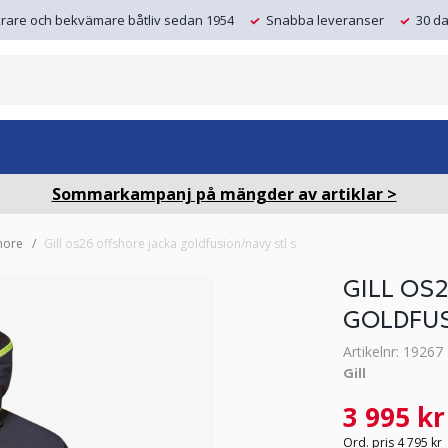
krare och bekvämare båtliv sedan 1954
Snabba leveranser
30 da
Sommarkampanj på mängder av artiklar >
hore
Gill os26 offshore jacka goldfusion/navy stl s
GILL OS
GOLDFUS
Artikelnr: 19267
Gill
3 995 kr
Ord. pris 4 795 kr