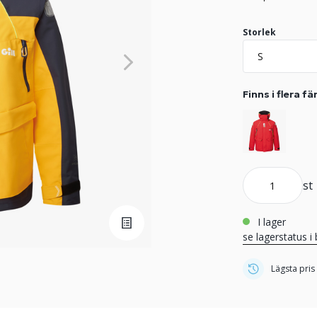
Storlek
Finns i flera fä
st
i lager
se lagerstatus i 
Lägsta pris