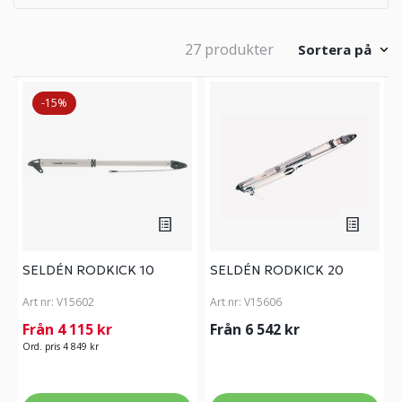
27 produkter
Sortera på
-15%
SELDÉN RODKICK 10
SELDÉN RODKICK 20
Art nr:
V15602
Art nr:
V15606
Från 4 115 kr
Från 6 542 kr
Ord. pris 4 849 kr