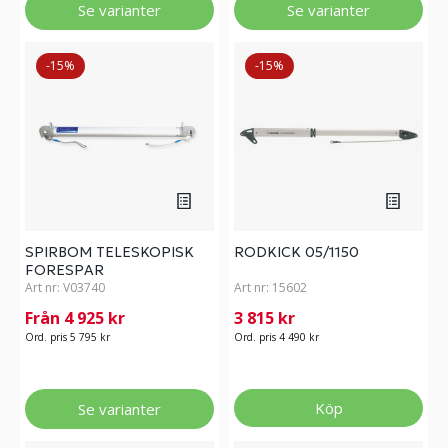
Se varianter
Se varianter
-15%
-15%
SPIRBOM TELESKOPISK
RODKICK 05/1150
FORESPAR
Art nr:
V03740
Art nr:
15602
Från 4 925 kr
3 815 kr
Ord. pris 5 795 kr
Ord. pris 4 490 kr
Köp
Se varianter