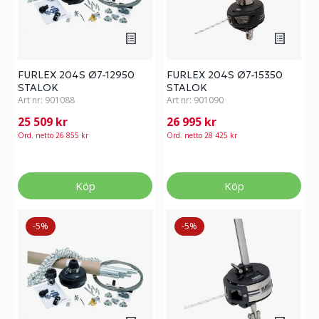
FURLEX 204S Ø7-12950
FURLEX 204S Ø7-15350
STALOK
STALOK
Art nr:
901088
Art nr:
901090
25 509 kr
26 995 kr
Ord. netto 26 855 kr
Ord. netto 28 425 kr
Köp
Köp
-5%
-5%