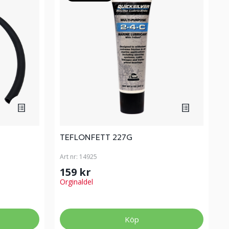
TEFLONFETT 227G
Art nr:
14925
159 kr
Orginaldel
Köp