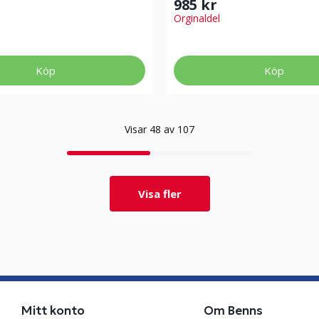
985 kr
Orginaldel
Köp
Köp
Visar 48 av 107
Visa fler
Mitt konto
Om Benns