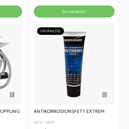
Se varianter
ORGINALDEL
KOPPLING
ANTIKORROSIONSFETT EXTREM
Art nr:
14923