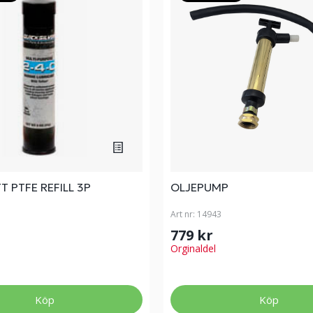
T PTFE REFILL 3P
OLJEPUMP
Art nr:
14943
779 kr
Orginaldel
Köp
Köp