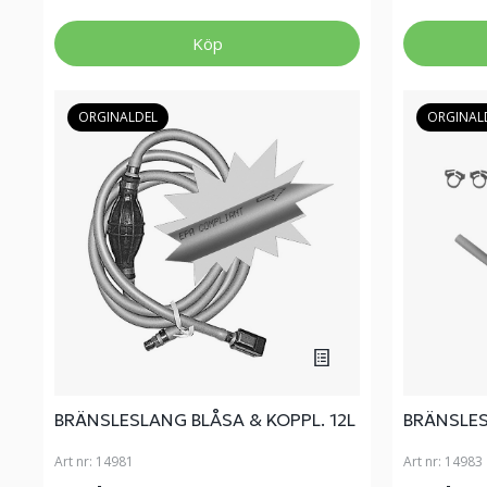
Köp
ORGINALDEL
ORGINAL
BRÄNSLESLANG BLÅSA & KOPPL. 12L
BRÄNSLES
Art nr:
14981
Art nr:
14983