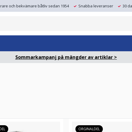
krare och bekvämare båtliv sedan 1954
Snabba leveranser
30 da
Sommarkampanj på mängder av artiklar >
DEL
ORGINALDEL