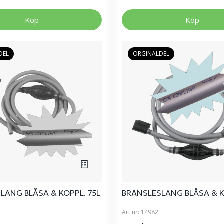
Köp
Köp
DEL
ORGINALDEL
LANG BLÅSA & KOPPL. 75L
BRÄNSLESLANG BLÅSA & 
Art nr:
14982