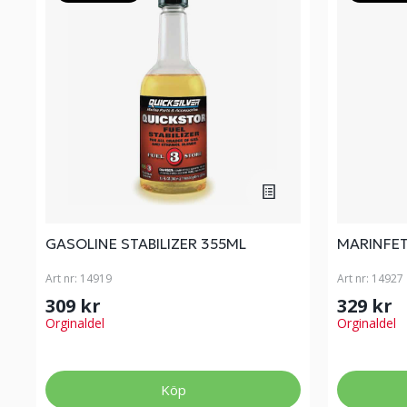
GASOLINE STABILIZER 355ML
MARINFET
Art nr:
14919
Art nr:
14927
309 kr
329 kr
Orginaldel
Orginaldel
Köp