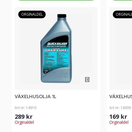
ORGINALDEL
ORGINAL
VÄXELHUSOLJA 1L
VÄXELHU
Art nr:
14910
Art nr:
14909
289 kr
169 kr
Orginaldel
Orginaldel