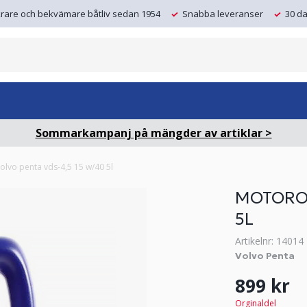
krare och bekvämare båtliv sedan 1954
Snabba leveranser
30 da
Sommarkampanj på mängder av artiklar >
olvo penta vds-4,5 15 w/40 5l
MOTOROL
5L
Artikelnr: 14014
Volvo Penta
899 kr
Orginaldel