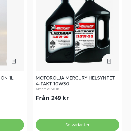
ION 1L
MOTOROLJA MERCURY HELSYNTET
4-TAKT 10W30
Art nr:
V15038
Från 249 kr
Se varianter