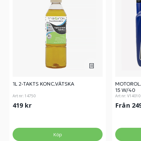
1L 2-TAKTS KONC.VÄTSKA
MOTOROLJ
15 W/40
Art nr:
14750
Art nr:
V14010
419 kr
Från 24
Köp