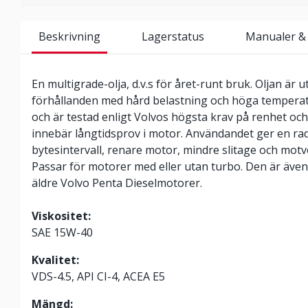
Beskrivning
Lagerstatus
Manualer &
En multigrade-olja, d.v.s för året-runt bruk. Oljan är u
förhållanden med hård belastning och höga temperatu
och är testad enligt Volvos högsta krav på renhet och s
innebär långtidsprov i motor. Användandet ger en rad
bytesintervall, renare motor, mindre slitage och motv
Passar för motorer med eller utan turbo. Den är äve
äldre Volvo Penta Dieselmotorer.
Viskositet:
SAE 15W-40
Kvalitet:
VDS-4.5, API CI-4, ACEA E5
Mängd: