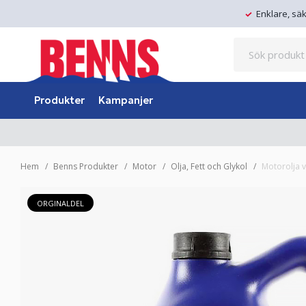
Enklare, sä
Produkter
Kampanjer
Hem
Benns Produkter
Motor
Olja, Fett och Glykol
Motorolja v
ORGINALDEL