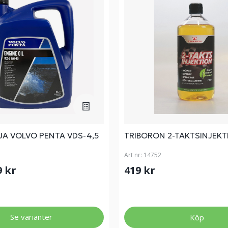
A VOLVO PENTA VDS-4,5
TRIBORON 2-TAKTSINJEKT
Art nr:
14752
9 kr
419 kr
Se varianter
Köp