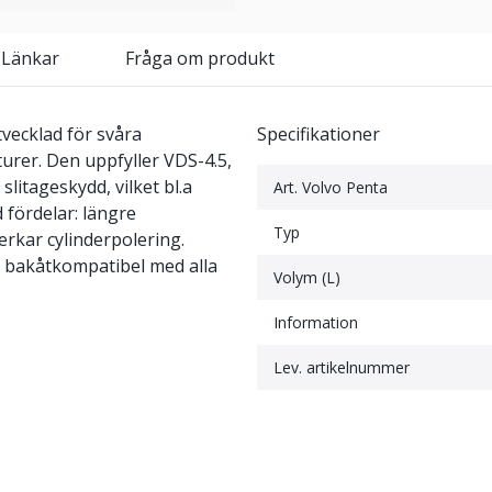
 Länkar
Fråga om produkt
tvecklad för svåra
Specifikationer
rer. Den uppfyller VDS-4.5,
litageskydd, vilket bl.a
Art. Volvo Penta
 fördelar: längre
Typ
erkar cylinderpolering.
n bakåtkompatibel med alla
Volym (L)
Information
Lev. artikelnummer