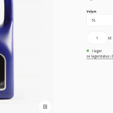
Volym
st
i lager
se lagerstatus i 