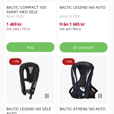
BALTIC COMPACT 100
BALTIC LEGEND 165 AUTO
SVART MED SELE
Art nr:
17351
Art nr:
V17270
1 469 kr
Från 1 665 kr
Ord. netto 1 795 kr
Ord. pris 1 995 kr
Köp
Se varianter
-14%
-18%
BALTIC LEGEND 165 SELE
BALTIC ATHENA 165 AUTO
AUTO