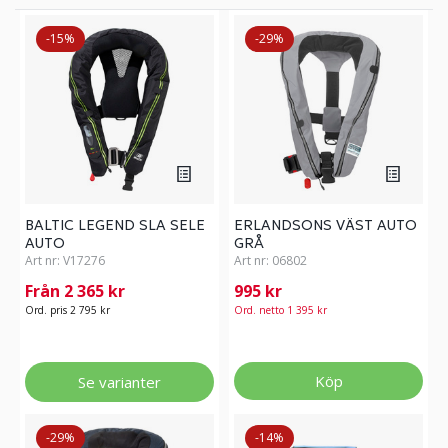
-15%
-29%
BALTIC LEGEND SLA SELE
ERLANDSONS VÄST AUTO
AUTO
GRÅ
Art nr:
V17276
Art nr:
06802
Från 2 365 kr
995 kr
Ord. pris 2 795 kr
Ord. netto 1 395 kr
Köp
Se varianter
-29%
-14%