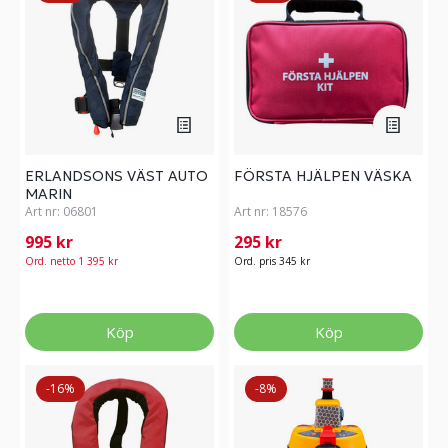
ERLANDSONS VÄST AUTO
FÖRSTA HJÄLPEN VÄSKA
MARIN
Art nr:
06801
Art nr:
18576
995 kr
295 kr
Ord. netto 1 395 kr
Ord. pris 345 kr
Köp
Köp
-16%
-8%