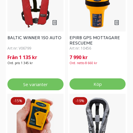
BALTIC WINNER 150 AUTO
EPIRB GPS MOTTAGARE
RESCUEME
Art nr:
V06799
Art nr:
10456
Från 1 135 kr
7 990 kr
Ord. pris 1 345 kr
Ord. netto 8 660 kr
Köp
Se varianter
-15%
-19%