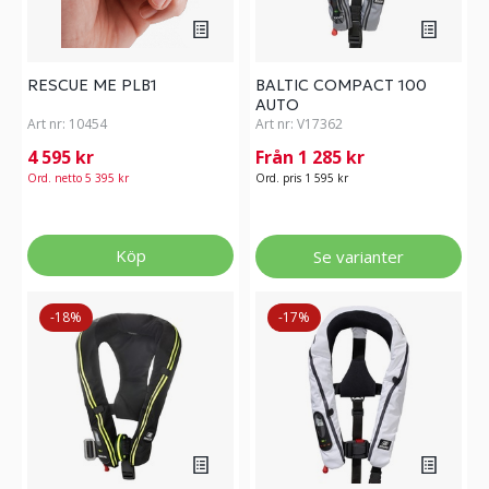
RESCUE ME PLB1
BALTIC COMPACT 100
AUTO
Art nr:
10454
Art nr:
V17362
4 595 kr
Från 1 285 kr
Ord. netto 5 395 kr
Ord. pris 1 595 kr
Köp
Se varianter
-18%
-17%