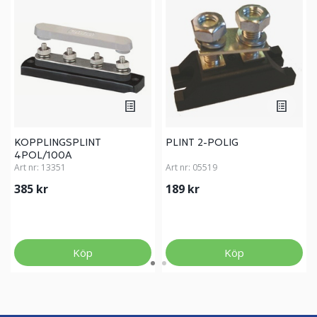
KOPPLINGSPLINT
PLINT 2-POLIG
4POL/100A
Art nr:
13351
Art nr:
05519
385 kr
189 kr
Köp
Köp