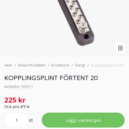
Hem
Benns Produkter
El ombord
Övrigt
Kopplingsplint förtent 
KOPPLINGSPLINT FÖRTENT 20
Artikelnr: 05511
225 kr
Ord. pris 475 kr
st
Lägg i varukorgen