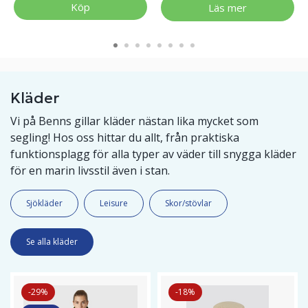
Köp
Läs mer
Kläder
Vi på Benns gillar kläder nästan lika mycket som
segling! Hos oss hittar du allt, från praktiska
funktionsplagg för alla typer av väder till snygga kläder
för en marin livsstil även i stan.
Sjökläder
Leisure
Skor/stövlar
Se alla kläder
-29%
-18%