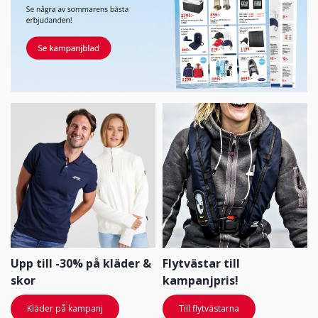
Upp till -30% på kläder &
Flytvästar till
skor
kampanjpris!
Kläder på kampanj
Till flytvästarna