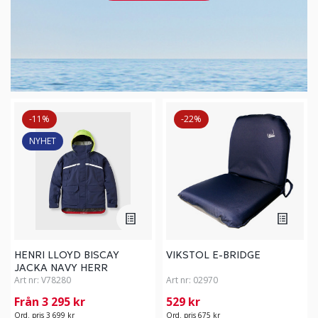
-11%
-22%
NYHET
HENRI LLOYD BISCAY
VIKSTOL E-BRIDGE
JACKA NAVY HERR
Art nr:
V78280
Art nr:
02970
Från 3 295 kr
529 kr
Ord. pris 3 699 kr
Ord. pris 675 kr