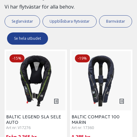
Vi har flytvästar för alla behov.
Seglarvästar
Uppblåsbara flytvästar
Barnvästar
Se hela utbudet
-15%
-19%
BALTIC LEGEND SLA SELE
BALTIC COMPACT 100
AUTO
MARIN
Art nr:
V17276
Art nr:
17360