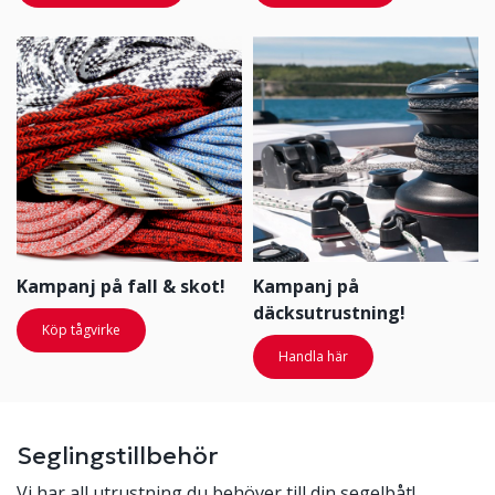
Kampanj på fall & skot!
Kampanj på
däcksutrustning!
Köp tågvirke
Handla här
Seglingstillbehör
Vi har all utrustning du behöver till din segelbåt!