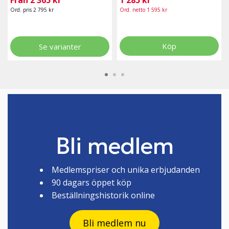
Från 2 365 kr
1 285 kr
Ord. pris 2 795 kr
Ord. netto 1 595 kr
Köp
Se varianter
Bli medlem
Medlemspriser och unika erbjudanden
90 dagars öppet köp
Beställningshistorik online
Bli medlem nu