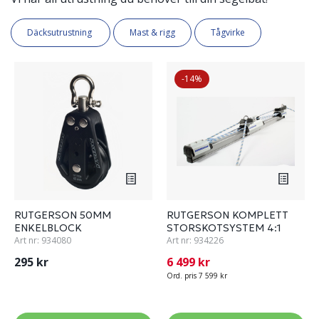
Däcksutrustning
Mast & rigg
Tågvirke
-14%
RUTGERSON 50MM
RUTGERSON KOMPLETT
ENKELBLOCK
STORSKOTSYSTEM 4:1
Art nr:
934080
Art nr:
934226
295 kr
6 499 kr
Ord. pris 7 599 kr