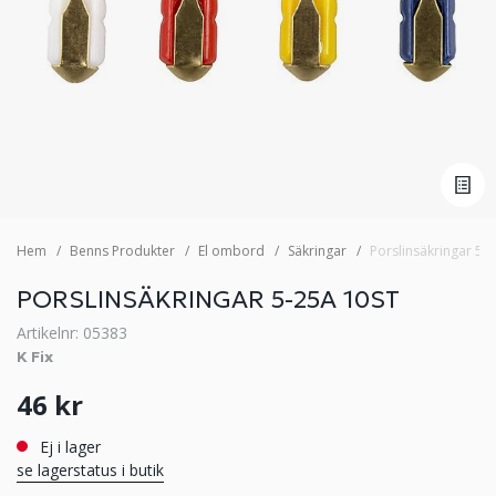
Hem
Benns Produkter
El ombord
Säkringar
Porslinsäkringar 5-
PORSLINSÄKRINGAR 5-25A 10ST
Artikelnr: 05383
K Fix
46 kr
Ej i lager
se lagerstatus i butik