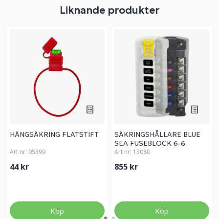
Liknande produkter
HÄNGSÄKRING FLATSTIFT
SÄKRINGSHÅLLARE BLUE
SEA FUSEBLOCK 6-6
Art nr:
05399
Art nr:
13080
44 kr
855 kr
Köp
Köp