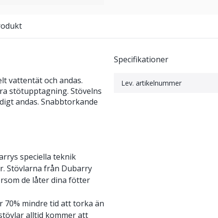
rodukt
Specifikationer
t vattentät och andas.
Lev. artikelnummer
xtra stötupptagning. Stövelns
tidigt andas. Snabbtorkande
rrys speciella teknik
. Stövlarna från Dubarry
rsom de låter dina fötter
 70% mindre tid att torka än
stövlar alltid kommer att