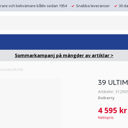
krare och bekvämare båtliv sedan 1954
Snabba leveranser
30 da
Sommarkampanj på mängder av artiklar >
ima extrafit blå
39 ULTIM
Artikelnr: 31290
Dubarry
4 595 kr
Nettopris