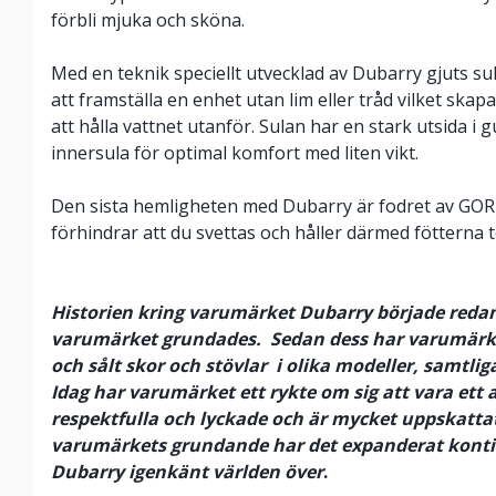
förbli mjuka och sköna.
Med en teknik speciellt utvecklad av Dubarry gjuts s
att framställa en enhet utan lim eller tråd vilket skap
att hålla vattnet utanför. Sulan har en stark utsida i
innersula för optimal komfort med liten vikt.
Den sista hemligheten med Dubarry är fodret av GO
förhindrar att du svettas och håller därmed fötterna t
Historien kring varumärket Dubarry började redan
varumärket grundades. Sedan dess har varumärke
och sålt skor och stövlar i olika modeller, samtlig
Idag har varumärket ett rykte om sig att vara ett 
respektfulla och lyckade och är mycket uppskatta
varumärkets grundande har det expanderat kontin
Dubarry igenkänt världen över
.