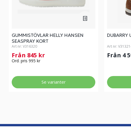
GUMMISTÖVLAR HELLY HANSEN
DUBARRY 
SEASPRAY KORT
Art nr:
V316320
Art nr:
V31321
Från 845 kr
Från 4 
Ord. pris 995 kr
Se varianter