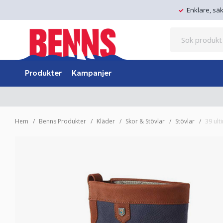
Enklare, sä
Produkter
Kampanjer
Hem
Benns Produkter
Kläder
Skor & Stövlar
Stövlar
39 ult