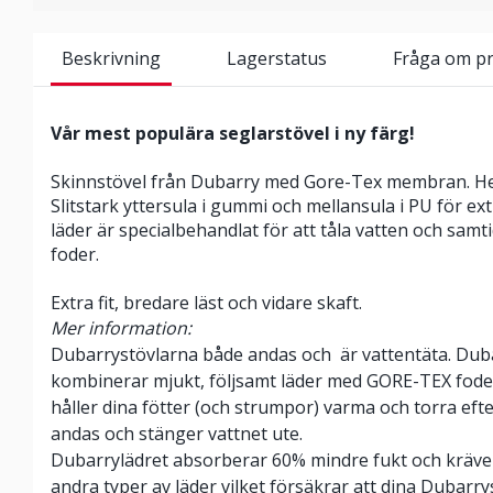
Beskrivning
Lagerstatus
Fråga om p
Vår mest populära seglarstövel i ny färg!
Skinnstövel från Dubarry med Gore-Tex membran. Hel
Slitstark yttersula i gummi och mellansula i PU för e
läder är specialbehandlat för att tåla vatten och sam
foder.
Extra fit, bredare läst och vidare skaft.
Mer information:
Dubarrystövlarna både andas och är vattentäta. Duba
kombinerar mjukt, följsamt läder med GORE-TEX foder
håller dina fötter (och strumpor) varma och torra efte
andas och stänger vattnet ute.
Dubarrylädret absorberar 60% mindre fukt och kräver
andra typer av läder vilket försäkrar att dina Dubarry