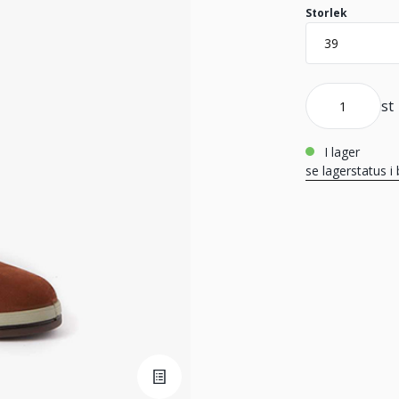
Storlek
st
i lager
se lagerstatus i 