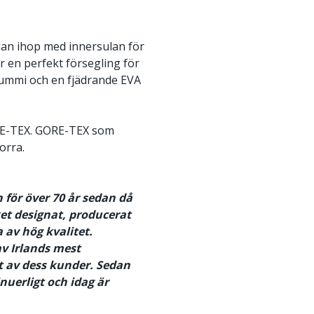
ulan ihop med innersulan för
ar en perfekt försegling för
 gummi och en fjädrande EVA
RE-TEX. GORE-TEX som
orra.
 för över 70 år sedan då
t designat, producerat
a av hög kvalitet.
av Irlands mest
t av dess kunder. Sedan
uerligt och idag är