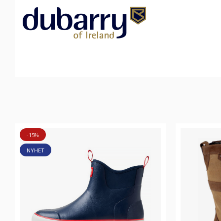
-15%
NYHET