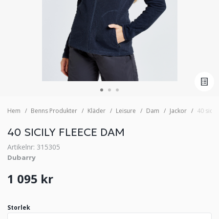
Hem
Benns Produkter
Kläder
Leisure
Dam
Jackor
40 sicil
40 SICILY FLEECE DAM
Artikelnr: 315305
Dubarry
1 095 kr
Storlek