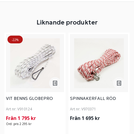
Liknande produkter
-22%
VIT BENNS GLOBEPRO
SPINNAKERFALL RÖD
Art nr:
V910124
Art nr:
V970371
Från 1 795 kr
Från 1 695 kr
Ord. pris 2 295 kr