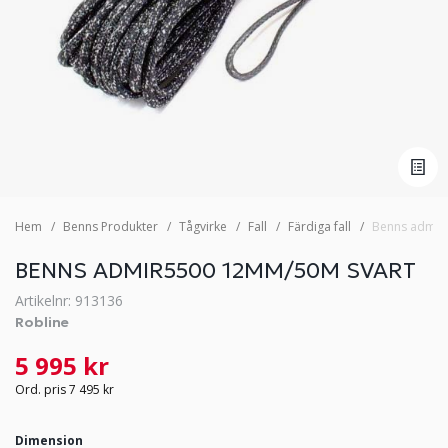
Hem
Benns Produkter
Tågvirke
Fall
Färdiga fall
Benns admir
BENNS ADMIR5500 12MM/50M SVART
Artikelnr: 913136
Robline
5 995 kr
Ord. pris 7 495 kr
Dimension