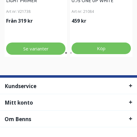
LIGHT PRIMER
0.75 ONE UP WHITE
Art nr:
V21738
Art nr:
21084
Från 319 kr
459 kr
Köp
Se varianter
Kundservice
Mitt konto
Om Benns