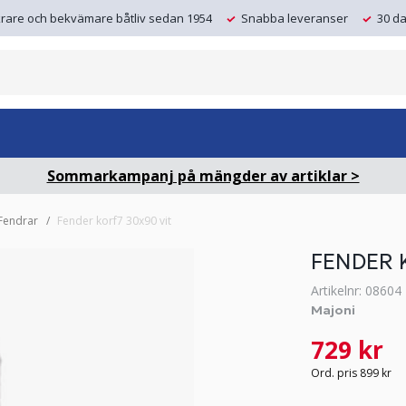
krare och bekvämare båtliv sedan 1954
Snabba leveranser
30 da
Sommarkampanj på mängder av artiklar >
Fendrar
Fender korf7 30x90 vit
FENDER 
Artikelnr: 08604
Majoni
729 kr
Ord. pris 899 kr