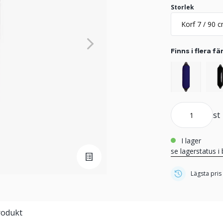
Storlek
Finns i flera fä
st
i lager
se lagerstatus i 
Lägsta pris
rodukt