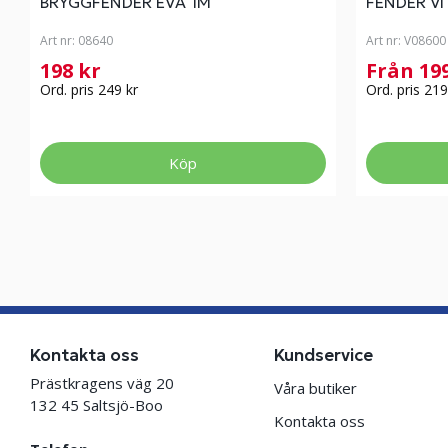
BRYGGFENDER EVA 1M
FENDER VI
Art nr:
08640
Art nr:
V08600
198 kr
Från 19
Ord. pris 249 kr
Ord. pris 219
Köp
Kontakta oss
Kundservice
Prästkragens väg 20
Våra butiker
132 45 Saltsjö-Boo
Kontakta oss