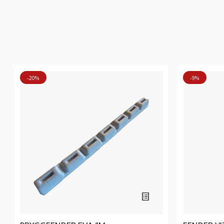
-20%
-9%