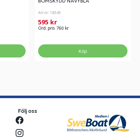
BOMSKYDD NAVYBLÅ
Art nr:
18545
595 kr
Ord. pris 760 kr
Köp
Följ oss