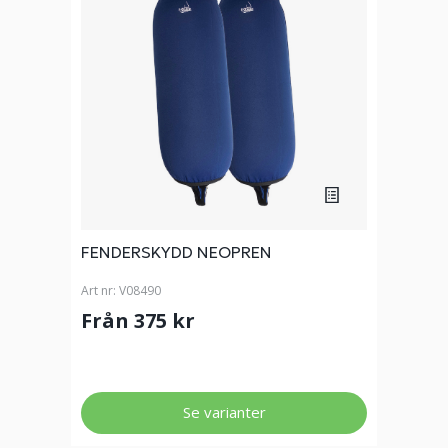
FENDERSKYDD NEOPREN
Art nr:
V08490
Från 375 kr
Se varianter