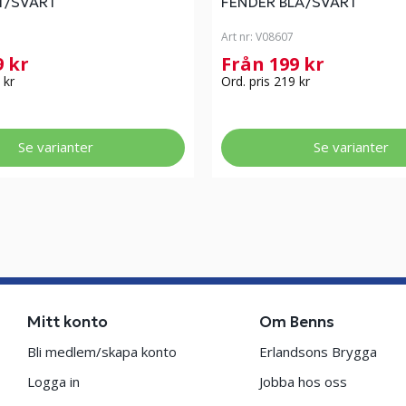
T/SVART
FENDER BLÅ/SVART
Art nr:
V08607
9 kr
Från 199 kr
 kr
Ord. pris 219 kr
Se varianter
Se varianter
Mitt konto
Om Benns
Bli medlem/skapa konto
Erlandsons Brygga
Logga in
Jobba hos oss