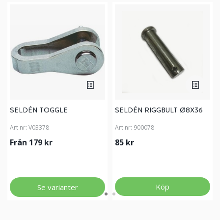
SELDÉN TOGGLE
SELDÉN RIGGBULT Ø8X36
Art nr:
V03378
Art nr:
900078
Från 179 kr
85 kr
Köp
Se varianter