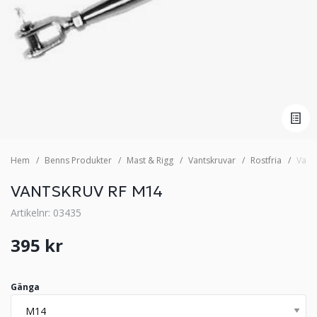
Hem
Benns Produkter
Mast & Rigg
Vantskruvar
Rostfria
Vant
VANTSKRUV RF M14
Artikelnr: 03435
395 kr
Gänga